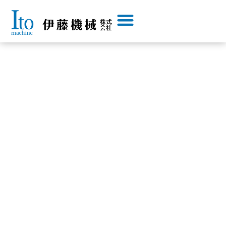
内
容
を
ス
キ
ッ
プ
伊藤機械は、
お客様のあらゆるニーズに
応え続ける会社です。
お客様からのご要望に豊富な商品と迅速な対応。